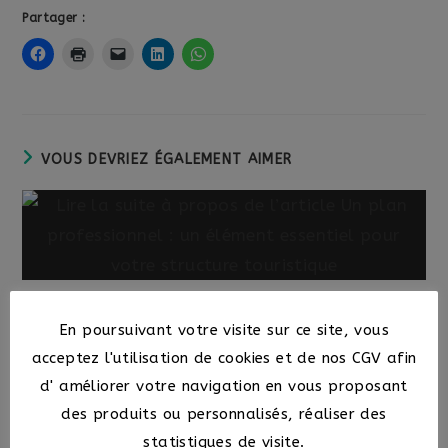
Partager :
VOUS DEVRIEZ ÉGALEMENT AIMER
Un plan professionnel : un élément essentiel
pour votre structure touristique
En poursuivant votre visite sur ce site, vous
acceptez l'utilisation de cookies et de nos CGV afin
8 juin 2025
d' améliorer votre navigation en vous proposant
des produits ou personnalisés, réaliser des
statistiques de visite.