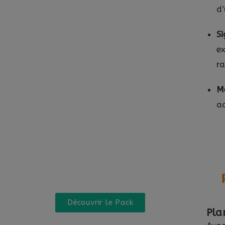
d’
Si
ex
r
M
ac
Découvrir le Pack
Pla