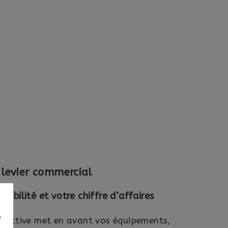
 levier commercial
isibilité et votre chiffre d’affaires
e
teractive met en avant vos équipements,