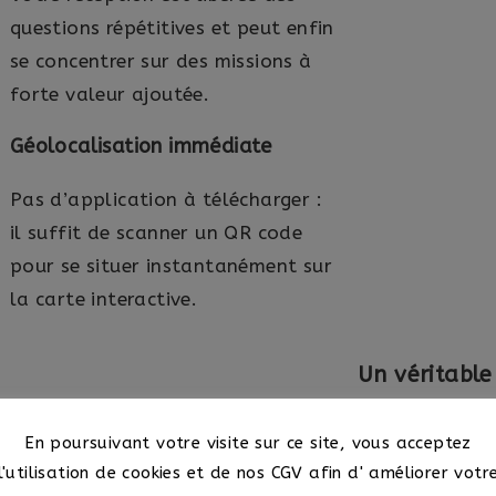
questions répétitives et peut enfin
se concentrer sur des missions à
forte valeur ajoutée.
Géolocalisation immédiate
Pas d’application à télécharger :
il suffit de scanner un QR code
pour se situer instantanément sur
la carte interactive.
Un véritable
Boostez votre v
En poursuivant votre visite sur ce site, vous acceptez
l'utilisation de cookies et de nos CGV afin d' améliorer votr
Votre carte in