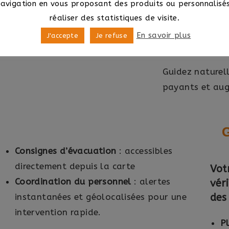
navigation en vous proposant des produits ou personnalisés
vos commerces 
réaliser des statistiques de visite.
spéciales.
En savoir plus
J'accepte
Je refuse
Générez plus d
Guidez naturel
payants et aug
G
Consignes d’évacuation
: accessibles
directement depuis la carte
Vot
Coordination du personnel
: alertes
vér
instantanées et géolocalisées pour une
des
intervention rapide.
Pl