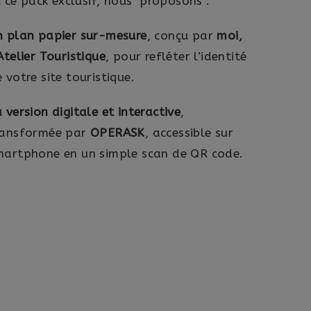
 ce pack exclusif, nous proposons :
n plan papier sur-mesure
, conçu par
moi,
Atelier Touristique
, pour refléter l’identité
 votre site touristique.
 version digitale et interactive
,
ransformée par
OPERASK
, accessible sur
OPERASK – un partenariat exclusif au
martphone en un simple scan de QR code.
e histoire qui commence sur la porte du
: j’ai rejoint le réseau « Emerveillés par