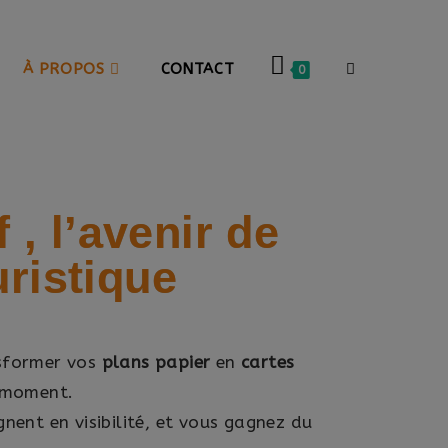
À PROPOS
CONTACT
0
f ,
l’avenir de
uristique
sformer vos
plans papier
en
cartes
t moment.
nent en visibilité, et vous gagnez du