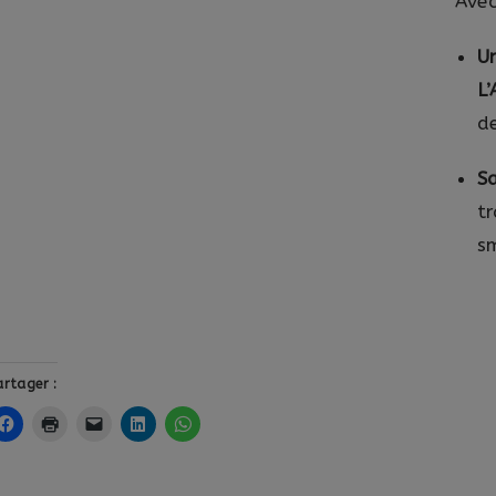
Avec
U
L’
de
Articles Récents
Sa
t
L’Atelier Touristique x 
s
service du tourisme
Souvenirs d’Ardèche : un
firme avoir pris
frigo
Fière de porter l’Ardèche 
artager :
l’Ardèche »