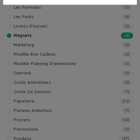
Les Formules
(1)
Les Packs
(6)
Livrets D'accueil
(2)
Magnets
(8)
Marketing
(2)
Modèle Bon Cadeau
(2)
Modèle Planning D'animations
(2)
Operask
(1)
Outils Animateurs
(3)
Outils De Gestion
(7)
Papeterie
(11)
Plateau Ardechois
(7)
Posters
(10)
Prestations
(1)
Produits
(37)