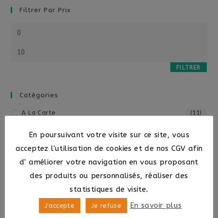
Filtrer Par Prix
FILTRER
Catégories
A La Carte
(11)
Autocollants
(6)
En poursuivant votre visite sur ce site, vous
Collection " Les Touristiques"
(13)
acceptez l'utilisation de cookies et de nos CGV afin
Création De Plans De Camping
(2)
d' améliorer votre navigation en vous proposant
Création Graphiques
(12)
des produits ou personnalisés, réaliser des
Formations Conseils
(5)
statistiques de visite.
Idée Cadeau De Noël
(6)
En savoir plus
J'accepte
Je refuse
Impression À La Demande
(8)