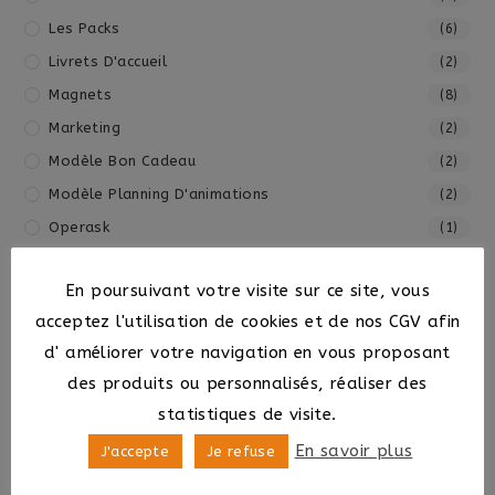
Les Packs
(6)
Livrets D'accueil
(2)
Magnets
(8)
Marketing
(2)
Modèle Bon Cadeau
(2)
Modèle Planning D'animations
(2)
Operask
(1)
Outils Animateurs
(3)
En poursuivant votre visite sur ce site, vous
Outils De Gestion
(7)
acceptez l'utilisation de cookies et de nos CGV afin
Papeterie
(11)
d' améliorer votre navigation en vous proposant
Plateau Ardechois
(7)
des produits ou personnalisés, réaliser des
Posters
(10)
statistiques de visite.
Prestations
(1)
En savoir plus
J'accepte
Je refuse
Produits
(37)
Savons Mont Et Merveilles
(4)