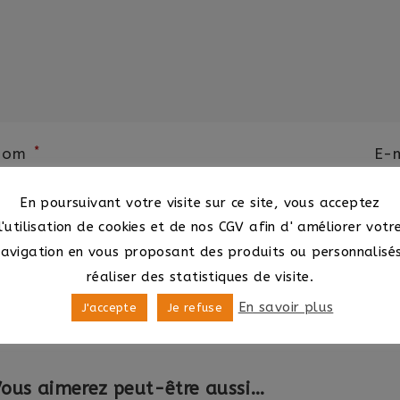
*
Nom
E-
En poursuivant votre visite sur ce site, vous acceptez
l'utilisation de cookies et de nos CGV afin d' améliorer votr
navigation en vous proposant des produits ou personnalisés
e site utilise Akismet pour réduire les indésirables.
En
réaliser des statistiques de visite.
e vos commentaires sont traitées
.
En savoir plus
J'accepte
Je refuse
ous aimerez peut-être aussi…