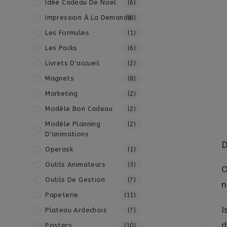
Idée Cadeau De Noël
(6)
Impression À La Demande
(8)
Les Formules
(1)
Les Packs
(6)
Livrets D'accueil
(2)
Magnets
(8)
Marketing
(2)
Modèle Bon Cadeau
(2)
Modèle Planning
(2)
D'animations
D
Operask
(1)
Outils Animateurs
(3)
O
Outils De Gestion
(7)
n
Papeterie
(11)
I
Plateau Ardechois
(7)
d
Posters
(10)