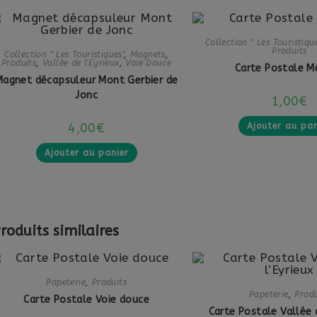
Collection " Les Touristique
Produits
Collection " Les Touristiques"
,
Magnets
,
Produits
,
Vallée de l'Eyrieux
,
Voie Douce
Carte Postale M
Magnet décapsuleur Mont Gerbier de
Jonc
1,00
€
4,00
€
Ajouter au pan
Ajouter au panier
roduits similaires
Papeterie
,
Produits
Papeterie
,
Produ
Carte Postale Voie douce
Carte Postale Vallée d