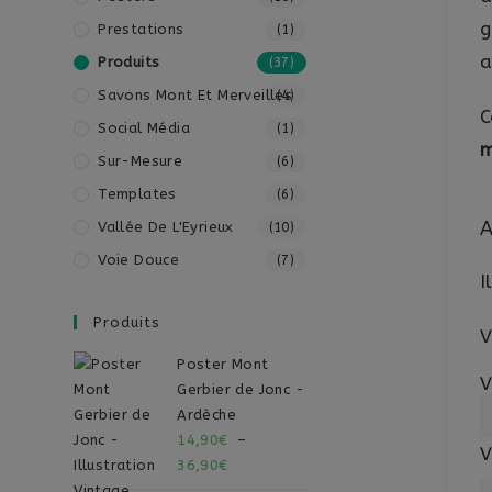
g
Prestations
(1)
a
Produits
(37)
Savons Mont Et Merveilles
(4)
C
Social Média
(1)
m
Sur-Mesure
(6)
Templates
(6)
A
Vallée De L'Eyrieux
(10)
Voie Douce
(7)
I
Produits
V
Poster Mont
V
Gerbier de Jonc -
Ardèche
14,90
€
–
V
36,90
€