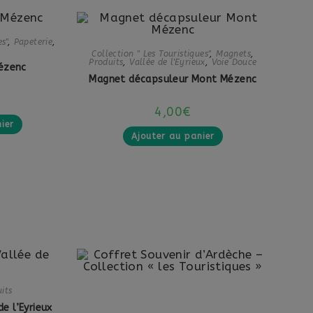
s"
,
Papeterie
,
Collection " Les Touristiques"
,
Magnets
,
Produits
,
Vallée de l'Eyrieux
,
Voie Douce
ézenc
Magnet décapsuleur Mont Mézenc
4,00
€
ier
Ajouter au panier
its
e l’Eyrieux