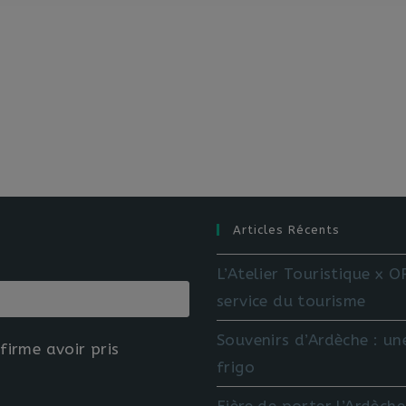
Articles Récents
L’Atelier Touristique x 
service du tourisme
Souvenirs d’Ardèche : un
firme avoir pris
frigo