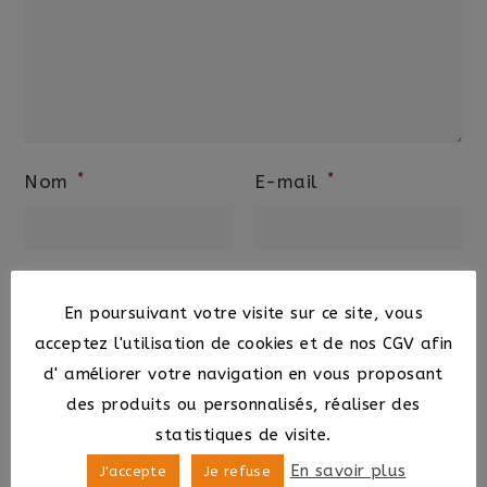
*
*
Nom
E-mail
En poursuivant votre visite sur ce site, vous
Ce site utilise Akismet pour réduire les
acceptez l'utilisation de cookies et de nos CGV afin
indésirables.
En savoir plus sur la façon dont
d' améliorer votre navigation en vous proposant
les données de vos commentaires sont
des produits ou personnalisés, réaliser des
traitées
.
statistiques de visite.
En savoir plus
J'accepte
Je refuse