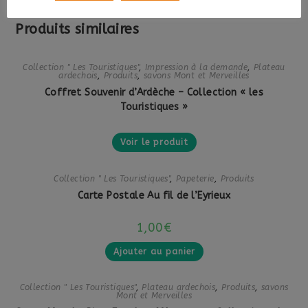
Produits similaires
Collection " Les Touristiques"
,
Impression à la demande
,
Plateau
ardechois
,
Produits
,
savons Mont et Merveilles
Coffret Souvenir d’Ardèche – Collection « les
Touristiques »
Voir le produit
Collection " Les Touristiques"
,
Papeterie
,
Produits
Carte Postale Au fil de l’Eyrieux
1,00
€
Ajouter au panier
Collection " Les Touristiques"
,
Plateau ardechois
,
Produits
,
savons
Mont et Merveilles