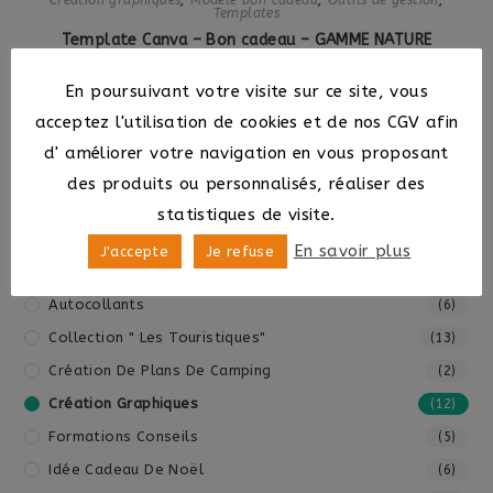
Templates
Template Canva – Bon cadeau – GAMME NATURE
5,99
€
En poursuivant votre visite sur ce site, vous
acceptez l'utilisation de cookies et de nos CGV afin
Ajouter au panier
d' améliorer votre navigation en vous proposant
des produits ou personnalisés, réaliser des
statistiques de visite.
Catégories
En savoir plus
J'accepte
Je refuse
A La Carte
(11)
Autocollants
(6)
Collection " Les Touristiques"
(13)
Création De Plans De Camping
(2)
Création Graphiques
(12)
Formations Conseils
(5)
Idée Cadeau De Noël
(6)