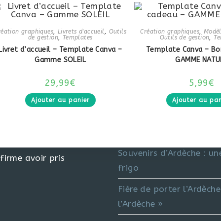
réation graphiques
,
Livrets d'accueil
,
Outils
Création graphiques
,
Modèl
de gestion
,
Templates
Outils de gestion
,
Te
Livret d’accueil – Template Canva –
Template Canva – Bo
Gamme SOLEIL
GAMME NATU
29,99
€
5,99
€
Articles Récents
Ajouter au panier
Ajouter au pan
L’Atelier Touristique x 
service du tourisme
Souvenirs d’Ardèche : un
firme avoir pris
frigo
Fière de porter l’Ardèche 
l’Ardèche »