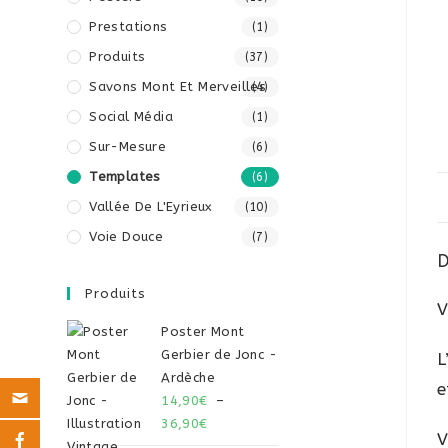
Prestations
(1)
Produits
(37)
Savons Mont Et Merveilles
(4)
Social Média
(1)
Sur-Mesure
(6)
Templates
(6)
Vallée De L'Eyrieux
(10)
Voie Douce
(7)
D
Produits
V
Poster Mont
Gerbier de Jonc -
L
Ardèche
e
14,90
€
–
36,90
€
V