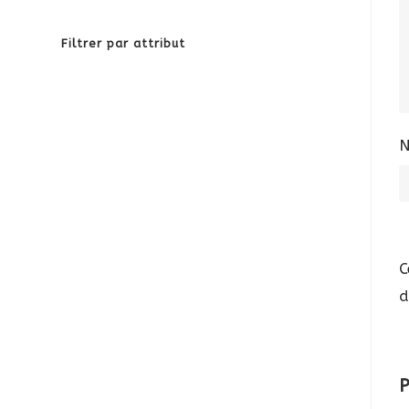
Filtrer par attribut
C
d
P