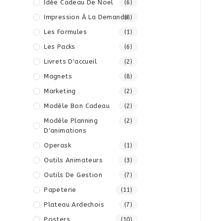
Idée Cadeau De Noël
(6)
Impression À La Demande
(8)
Les Formules
(1)
Les Packs
(6)
Livrets D'accueil
(2)
Magnets
(8)
Marketing
(2)
Modèle Bon Cadeau
(2)
Modèle Planning
(2)
D'animations
Operask
(1)
Outils Animateurs
(3)
Outils De Gestion
(7)
Papeterie
(11)
Plateau Ardechois
(7)
Posters
(10)