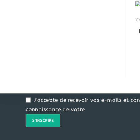
C
Inscription À La Newsletter
Email
J'accepte de recevoir vos e-mails et con
0
connaissance de votre
Votre panier
Votre panier est vide
Retourner à la
boutique