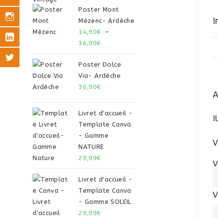
Poster Mont
I
Mézenc- Ardèche
14,90
€
–
36,90
€
Poster Dolce
Via- Ardèche
36,90
€
A
Livret d'accueil -
I
Template Canva
- Gamme
V
NATURE
29,99
€
V
Livret d'accueil -
Template Canva
V
- Gamme SOLEIL
29,99
€