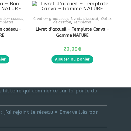
e bon cadeau
,
Création graphiques
,
Livrets d'accueil
,
Outils
mplates
de gestion
,
Templates
n cadeau –
Livret d’accueil – Template Canva –
RE
Gamme NATURE
29,99
€
ier
Ajouter au panier
OPERASK – un partenariat exclusif au
e histoire qui commence sur la porte du
: j’ai rejoint le réseau « Emerveillés par